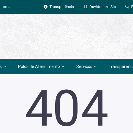
pipoca
Transparência
Ouvidoria/e-Sic
s
Polos de Atendimento
Serviços
Transparênc
404