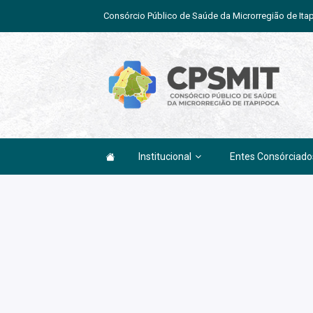
Consórcio Público de Saúde da Microrregião de Ita
Institucional
Entes Consórciado