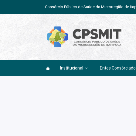
Consórcio Público de Saúde da Microrregião de Ita
Institucional
Entes Consórciado