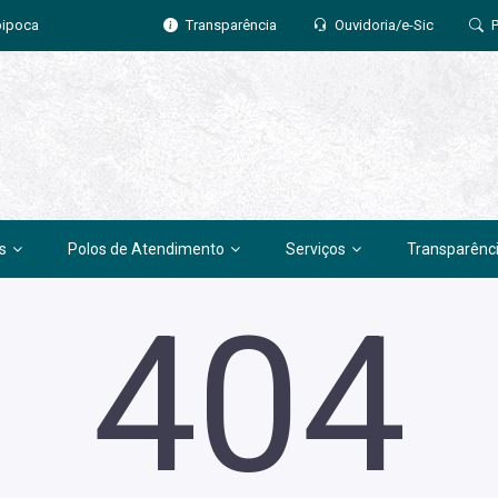
pipoca
Transparência
Ouvidoria/e-Sic
s
Polos de Atendimento
Serviços
Transparênc
404